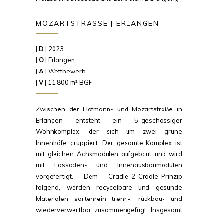
MOZARTSTRASSE | ERLANGEN
|
D
| 2023
|
O
| Erlangen
|
A
| Wettbewerb
|
V
| 11.800 m² BGF
Zwischen der Hofmann- und Mozartstraße in
Erlangen entsteht ein 5-geschossiger
Wohnkomplex, der sich um zwei grüne
Innenhöfe gruppiert. Der gesamte Komplex ist
mit gleichen Achsmodulen aufgebaut und wird
mit Fassaden- und Innenausbaumodulen
vorgefertigt. Dem Cradle-2-Cradle-Prinzip
folgend, werden recycelbare und gesunde
Materialen sortenrein trenn-, rückbau- und
wiederverwertbar zusammengefügt. Insgesamt