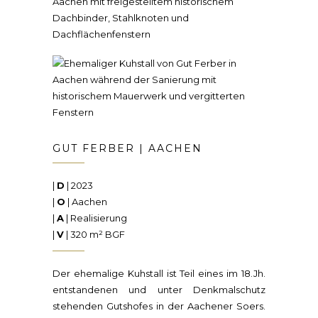
GUT FERBER | AACHEN
|
D
| 2023
|
O
| Aachen
|
A
| Realisierung
|
V
| 320 m² BGF
Der ehemalige Kuhstall ist Teil eines im 18.Jh.
entstandenen und unter Denkmalschutz
stehenden Gutshofes in der Aachener Soers.