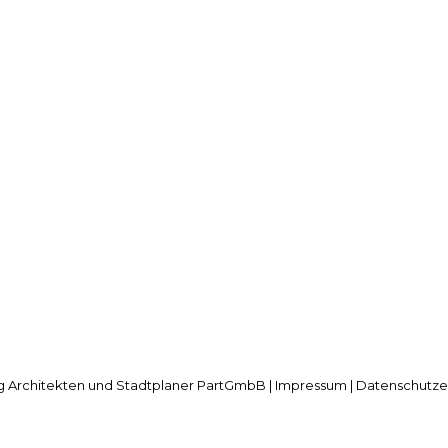
5. JUNI 202
4. SEPTEMBER 2024
ANKAUF 
NEUER WOHN- UND
WETTBEW
GEWERBEKOMPLEX IM ZENTRUM VON
PLATZ I
SCHÖNAICH AM STACHUS GEPLANT
 Architekten und Stadtplaner PartGmbB |
Impressum
|
Datenschutze