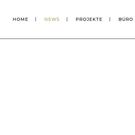
HOME
NEWS
PROJEKTE
BÜRO
4. JUNI 2025
BAUSTELLEN-UPDATE: ROHBAU DES
MEHRFAMILIENHAUSES IN
9. APRIL 20
KORNWESTHEIM SCHREITET VORAN
K
LOWEG A
PLATZ 14
RANKING 
STÄDTEB