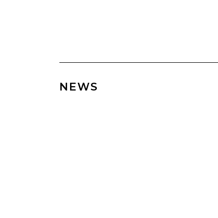
NEWS
25. JUNI 2026
WETTBEWERBSBEITRAG: WOHNPAR
AN DER SCHLOSSKIRCHE IN
DÜSSELDORF-ELLER