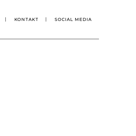
KONTAKT
SOCIAL MEDIA
25
RCHITEKTEN ERREICHEN
 IM COMPETITIONLINE
2024 – STADTPLANUNG /
AU