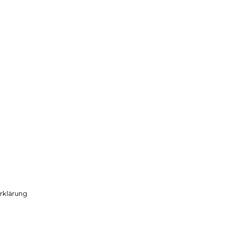
4
IM STÄDTEBAULICHEN
ERB KARL-WILDSCHÜTZ-
N FRÖNDENBERG
MEHR ANZEIGEN
rklärung