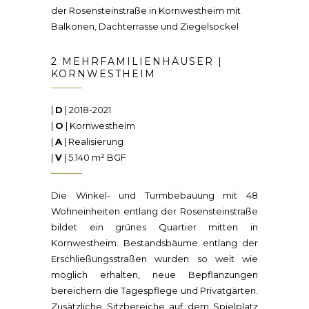
2 MEHRFAMILIENHÄUSER |
KORNWESTHEIM
|
D
| 2018-2021
|
O
| Kornwestheim
|
A
| Realisierung
|
V
| 5.140 m² BGF
Die Winkel- und Turmbebauung mit 48
Wohneinheiten entlang der Rosensteinstraße
bildet ein grünes Quartier mitten in
Kornwestheim. Bestandsbäume entlang der
Erschließungsstraßen wurden so weit wie
möglich erhalten, neue Bepflanzungen
bereichern die Tagespflege und Privatgärten.
Zusätzliche Sitzbereiche auf dem Spielplatz