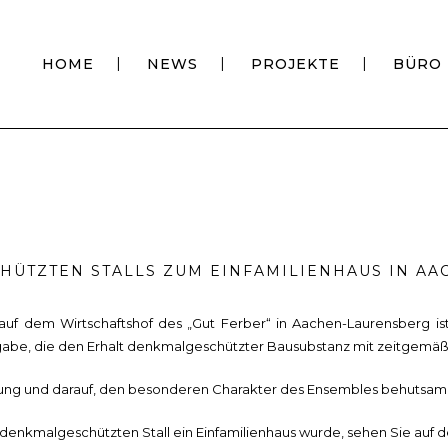
HOME
NEWS
PROJEKTE
BÜRO
ÜTZTEN STALLS ZUM EINFAMILIENHAUS IN AA
uf dem Wirtschaftshof des „Gut Ferber“ in Aachen-Laurensberg is
ufgabe, die den Erhalt denkmalgeschützter Bausubstanz mit zeitgem
rung und darauf, den besonderen Charakter des Ensembles behutsam 
em denkmalgeschützten Stall ein Einfamilienhaus wurde, sehen Sie auf 