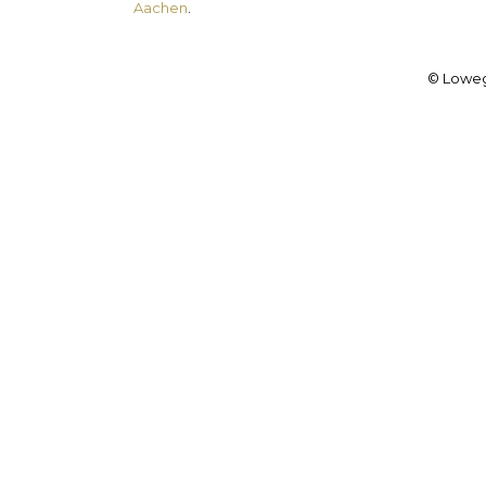
Aachen
.
© Loweg