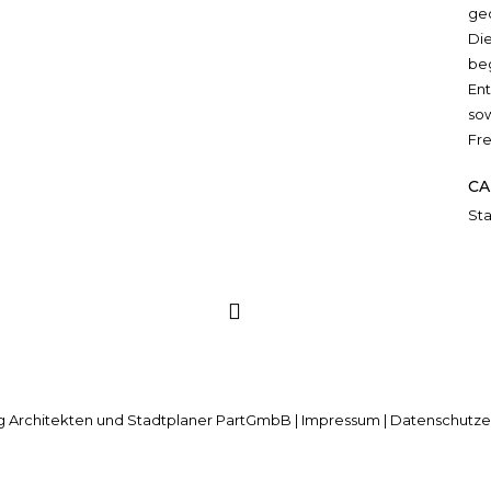
ge
Di
be
En
so
Fr
CA
St
 Architekten und Stadtplaner PartGmbB |
Impressum
|
Datenschutze