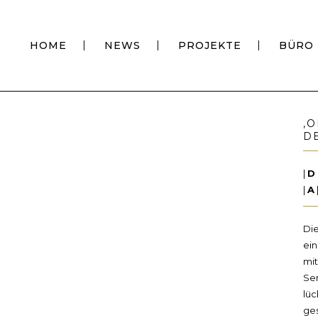
HOME
NEWS
PROJEKTE
BÜRO
‚
D
|
D
|
A
Di
ei
mi
Se
lü
ge