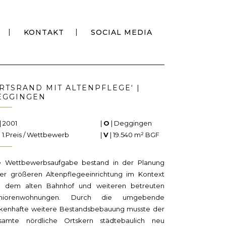
KONTAKT
SOCIAL MEDIA
ORTSRAND MIT ALTENPFLEGE‘ |
EGGINGEN
| 2001
|
O
| Deggingen
| 1.Preis / Wettbewerb
|
V
| 19.540 m² BGF
e Wettbewerbsaufgabe bestand in der Planung
ner größeren Altenpflegeeinrichtung im Kontext
t dem alten Bahnhof und weiteren betreuten
niorenwohnungen. Durch die umgebende
ckenhafte weitere Bestandsbebauung musste der
samte nördliche Ortskern städtebaulich neu