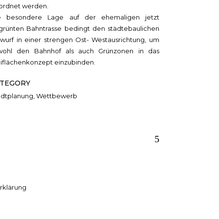
ordnet werden.
e besondere Lage auf der ehemaligen jetzt
grünten Bahntrasse bedingt den städtebaulichen
twurf in einer strengen Ost- Westausrichtung, um
wohl den Bahnhof als auch Grünzonen in das
eiflächenkonzept einzubinden.
TEGORY
adtplanung, Wettbewerb
rklärung