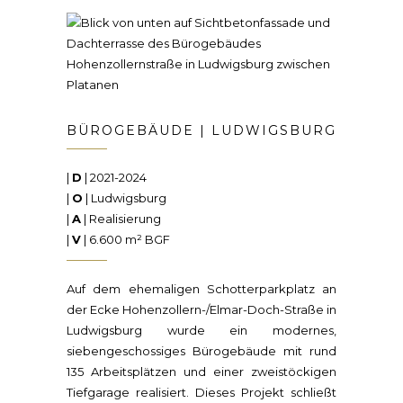
BÜROGEBÄUDE | LUDWIGSBURG
|
D
| 2021-2024
|
O
| Ludwigsburg
|
A
| Realisierung
|
V
| 6.600 m² BGF
Auf dem ehemaligen Schotterparkplatz an
der Ecke Hohenzollern-/Elmar-Doch-Straße in
Ludwigsburg wurde ein modernes,
siebengeschossiges Bürogebäude mit rund
135 Arbeitsplätzen und einer zweistöckigen
Tiefgarage realisiert. Dieses Projekt schließt